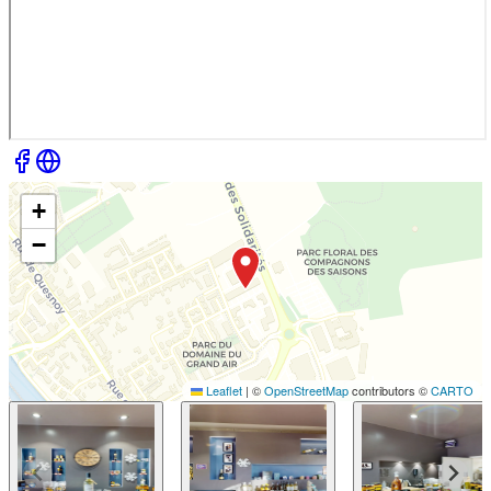
+
−
Leaflet
|
©
OpenStreetMap
contributors ©
CARTO