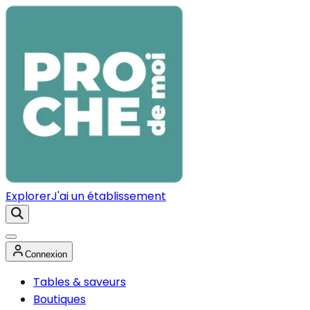
Explorer
J'ai un établissement
Connexion
Tables & saveurs
Boutiques