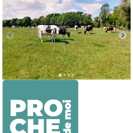
La Ferme Baron
Wambrechies
,
Pays
Tables & saveurs
La Ferme Baron : Une ferme de qualité à Wambrechies
À Wambrechies, là où le vert des prairies épouse le
ciel, se dresse fièrement la Ferme Baron. Depuis 1993,
cette exploitation laitière est le symb