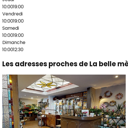
10:00
19:00
Vendredi
10:00
19:00
Samedi
10:00
19:00
Dimanche
10:00
12:30
Les adresses proches de
La belle m
Mademoiselle fleuriste
Marcq-en-Barœul
,
Pays
Boutiques
Mademoiselle Fleuriste : Votre fleuriste de Marcq-en-