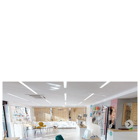
Optique A&S
Marcq-en-Barœul
,
Pays
Boutiques
Optique A&S : Ton Partenaire pour une Vision Claire