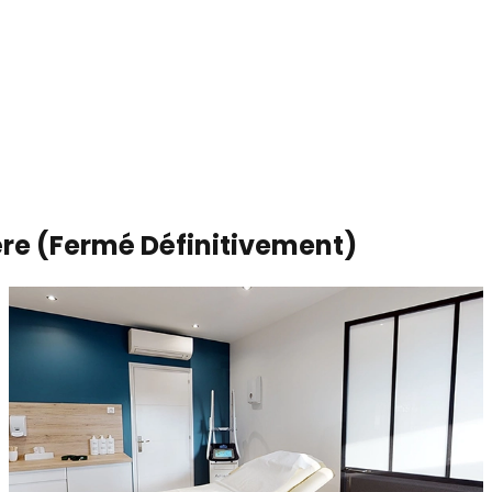
ère (Fermé Définitivement)
Clin Epil
Marcq-en-Barœul
,
Pays
Bien-être & beauté
Clin’Epil : Ton institut d'épilation définitive Clin’Epil, ton