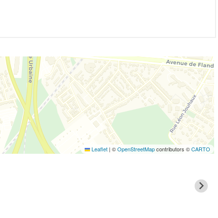
Leaflet
|
©
OpenStreetMap
contributors ©
CARTO