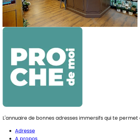
Barœul Mademoiselle Fleuriste est basée à Marcq-en-
Barœul, à quelques minutes de la métropole lilloise. Ne
cherche plus et offre tes plus beaux b
L'annuaire de bonnes adresses immersifs qui te permet de
Adresse
A propos