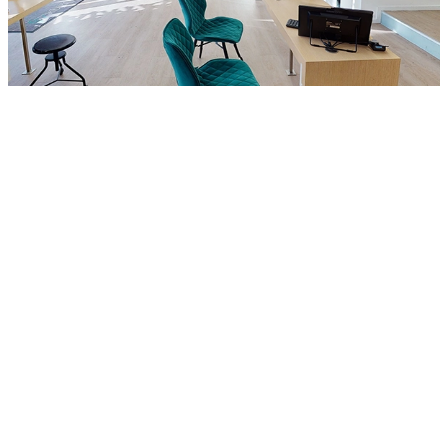
Bienvenue chez Optique A&S, ton opticien spécialisé
dans les verres Varilux, situé à Marcq-en-Baroeul, à
quelques pas de Lille. Audrey et Stéphan