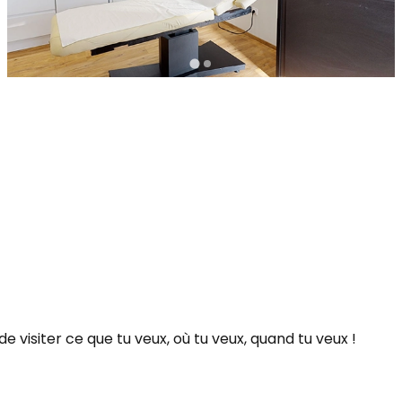
institut de beauté & bien-être spécialisé en épilation
définitive, situé à Marcq-en-Barœul. Ils te proposent
des soins de photo-pilaire
 visiter ce que tu veux, où tu veux, quand tu veux !