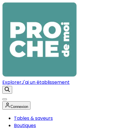
Explorer
J'ai un établissement
Connexion
Tables & saveurs
Boutiques