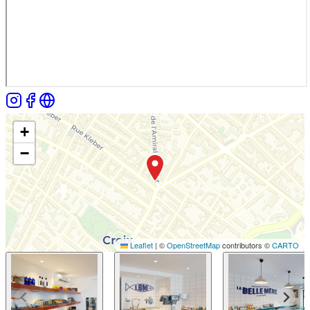
+
−
Leaflet
|
©
OpenStreetMap
contributors ©
CARTO