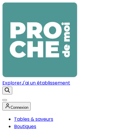
Explorer
J'ai un établissement
Connexion
Tables & saveurs
Boutiques