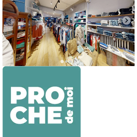
Croix
,
Pays
Boutiques
Blue Jeans Croix : ton adresse denim incontournable
pour trouver le jean parfait Blue Jeans se positionne
comme le rendez-vous inévitable des amateurs de
denim à Croix. Ce commerce t'offre une gamm